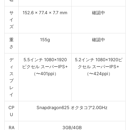
サ
152.6 x 77.4 x 7.7 mm
確認中
イ
ズ
重
155g
確認中
さ
デ
5.5インチ 1080×1920
5.2インチ 1080×1920ピ
ィ
ピクセル スーパーIPS+
クセル スーパーIPS+
ス
（〜401ppi）
（〜424ppi）
プ
レ
イ
CP
Snapdragon625 オクタコア2.0GHz
U
RA
3GB/4GB