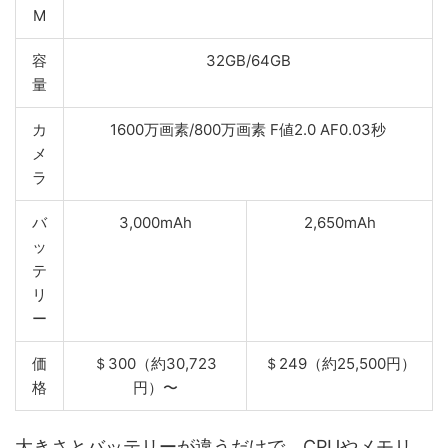
M
容
32GB/64GB
量
カ
1600万画素/800万画素 F値2.0 AF0.03秒
メ
ラ
バ
3,000mAh
2,650mAh
ッ
テ
リ
ー
価
＄300（約30,723
＄249（約25,500円）
格
円）〜
大きさとバッテリーが違うだけで、CPUやメモリ、