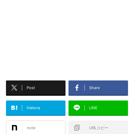
Post
Share
Hatena
LINE
note
URLコピー