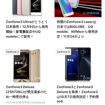
2016/12/1
2018/5/26
Zenfone3 Ultraがとうとう
待望のZenfone3 Laserは
日本発売！12月9日から発売
日本ではBIGLOBE、UQ
開始！家電量販店やUQ
mobile、NifMoから発売決
mobileにて販売！
定！11月24日より
ファブレットとして期待されてい
日本での発売が待たれていた、
た、ASUSのZenfone3 Ultraがつ
Zenfone3 Laserですが、
いに日本でも発売が決まりまし
BIGLOBE、UQ mobile、NifMoか
ZenFone 3
ZenFone 3
た。 12月9日から、各家電量販店
ら発売されることが明らかとなり
やMVNOではUQ mobileから発売
ました。
となります。
2016/10/22
2018/5/26
Zenfone3 Deluxe
Zenfone3とZenfone3
(ZS570KL)が受注過多のた
Deluxeを発表！Zenfone3
め一時受注停止
は10月7日発売決定！予約受
付中
10月30日発売予定のZenfone3