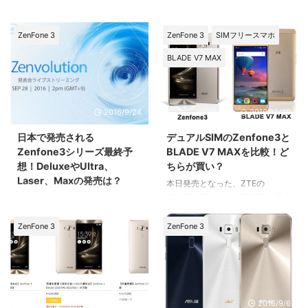
Deluxe。 日本発表前から期待の
日本ユーザー待望のZenfone3と
高かったモデルですが、その
Zenfone3 Deluxeが本日、9月28
Zenfone3 Deluxe(ZS570KL)が
日、日本にて発表され、
ZenFone 3
ZenFone 3
SIMフリースマホ
受注過多となり、一時的に受注を
Zenfone3は10月7日発売、
BLADE V7 MAX
停止することを発表しました。
Zenfone3 Deluxeは10月下旬発
売と決まりました。
2016/9/24
2016/12/20
日本で発売される
デュアルSIMのZenfone3と
Zenfone3シリーズ最終予
BLADE V7 MAXを比較！ど
想！DeluxeやUltra、
ちらが買い？
Laser、Maxの発売は？
本日発売となった、ZTEの
BLADE V7 MAXと9月28日に日本
(C)ASUS 4日後に迫った、ASUS
でも発表となるASUSの
Japanが開催するZenvolution。
Zenfone3。 どちらも今はやりの
Zenfone3シリーズを発表する訳
ZenFone 3
ZenFone 3
DSDS対応スマホとなっていま
ですが、一体、どの機種が日本で
す。 そんなBLADE V7 MAXと
発売されるのか気になっている方
Zenfone3を比較してみました。
も多いと思います。 そこで、全
機種を総チェックしてみました。
2016/9/9
2016/9/6