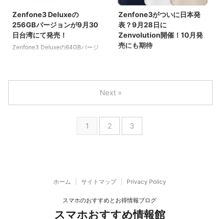
Zenfone3 Deluxeの
Zenfone3がついに日本発
256GBバージョンが9月30
表？9月28日に
日台湾にて発売！
Zenvolution開催！10月発
売にも期待
Zenfone3 Deluxeの64GBバージ
ョンが台湾で9月1日に発売された
ASUSのフラッグシップモデル、
ばかりですが、今度はZenfone3
Zenfone3。 日本での発表をいま
の真のフラッグシップモデルとも
かいまかと待っているユーザーに
言える、Zenfone3 Deluxeの
朗報です！ ASUS Japanが9月28
Next »
6GB/256GBバージョンが、9月
日に新作発表会、
30日台湾にて発売になることが
「Zenvolution〜進化し続ける
わかりました。
ASUSのZen〜」を開催すること
1
2
3
を明らかにしました。
ホーム
サイトマップ
Privacy Policy
スマホのおすすめとお得情報ブログ
スマホおすすめ情報館