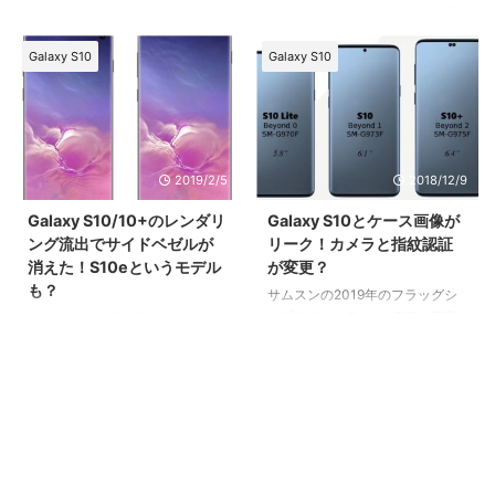
グシップモデル、Galaxy S10シ
デル、Galaxy S10シリーズの価
リーズを発表しました。 発表さ
格予想がリークされました。 今
れたのは、Galaxy S10、S10e、
回リークされたのは、最上位とい
Galaxy S10
Galaxy S10
S10+、そしてS10 5Gの4モデル
われるGalaxy S10+の価格予想と
となります。
なります。
2019/2/5
2018/12/9
Galaxy S10/10+のレンダリ
Galaxy S10とケース画像が
ング流出でサイドベゼルが
リーク！カメラと指紋認証
消えた！S10eというモデル
が変更？
も？
サムスンの2019年のフラッグシ
ップモデル・Galaxy S10の画像
サムスンの次期フラッグシップモ
とS10のケース画像がリークされ
デル・Galaxy S10/S10+のレン
ました。 これにより、Galaxy
ダリングが流出しました。 ま
S10シリーズ3機種のディスプレ
た、Galaxy S10シリーズは3モデ
イサイズとカメラ、また指紋認証
ルになると言われており、各モデ
についてわかりました。
ルのスペック、価格情報も出まし
たのでお伝えします。