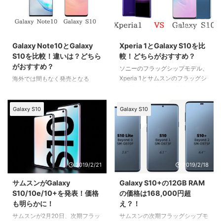
2019/8/18
2019/3/24
Galaxy Note10とGalaxy
Xperia 1とGalaxy S10を比
S10を比較！違いは？どちら
較！どちらがおすすめ？
がおすすめ？
ソニーのフラッグシップモデル、
Xperia 1とサムスンのフラッグシ
海外では間もなく発売となる
ップモデル、Galaxy S10。 どち
Galaxy Note10。 今春発売とな
らがいいんだろう？と迷っている
ったGalaxy S10とは、シリーズ
方のためにXperia 1とGalaxy S10
は違うものの同じサムスンです。
Galaxy S10
Galaxy S10
のスペックを比較してみました。
Galaxy S10と比較した場合、
Galaxy Note10は買いなのでしょ
うか？ スペックやデザインを比
較してみたいと思います。
2019/2/21
2019/2/18
サムスンがGalaxy
Galaxy S10+の12GB RAM
S10/10e/10+を発表！価格
の価格は168,000円超
も明らかに！
え？！
サムスンが2月20日、次期フラッ
サムスンの次期フラッグシップモ