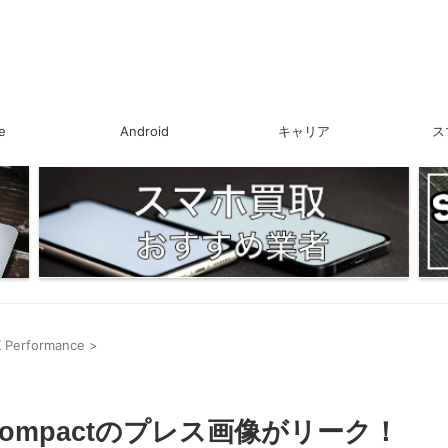
e
Android
キャリア
ス
X Performance
>
a X Compactのプレス画像がリーク！