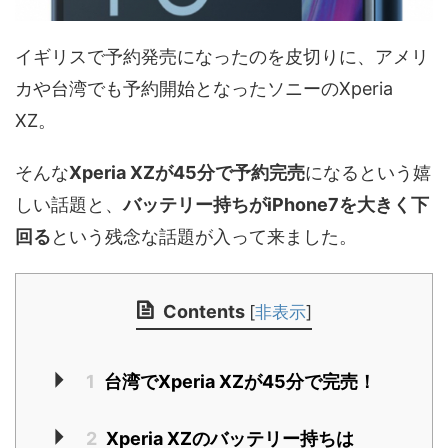
イギリスで予約発売になったのを皮切りに、アメリ
カや台湾でも予約開始となったソニーのXperia
XZ。
そんな
Xperia XZが45分で予約完売
になるという嬉
しい話題と、
バッテリー持ちがiPhone7を大きく下
回る
という残念な話題が入って来ました。
Contents
[
非表示
]
1
台湾でXperia XZが45分で完売！
2
Xperia XZのバッテリー持ちは