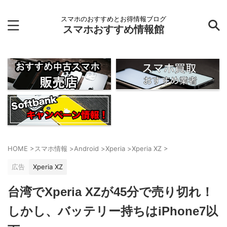
スマホのおすすめとお得情報ブログ
スマホおすすめ情報館
HOME
>
スマホ情報
>
Android
>
Xperia
>
Xperia XZ
>
広告
Xperia XZ
台湾でXperia XZが45分で売り切れ！
しかし、バッテリー持ちはiPhone7以