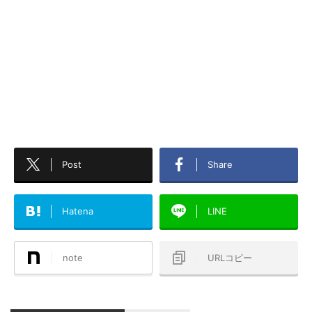
Post
Share
Hatena
LINE
note
URLコピー