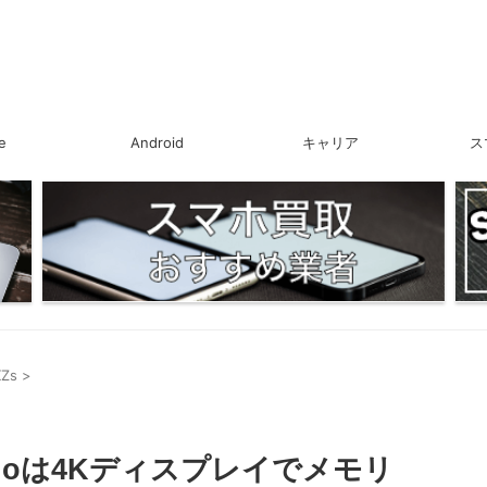
e
Android
キャリア
ス
XZs
>
oshinoは4Kディスプレイでメモリ