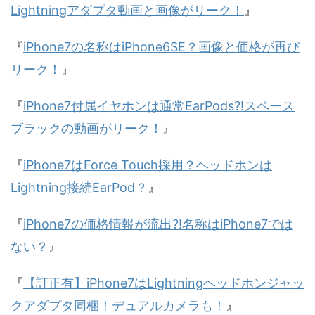
Lightningアダプタ動画と画像がリーク！
』
『
iPhone7の名称はiPhone6SE？画像と価格が再び
リーク！
』
『
iPhone7付属イヤホンは通常EarPods?!スペース
ブラックの動画がリーク！
』
『
iPhone7はForce Touch採用？ヘッドホンは
Lightning接続EarPod？
』
『
iPhone7の価格情報が流出?!名称はiPhone7では
ない？
』
『
【訂正有】iPhone7はLightningヘッドホンジャッ
クアダプタ同梱！デュアルカメラも！
』