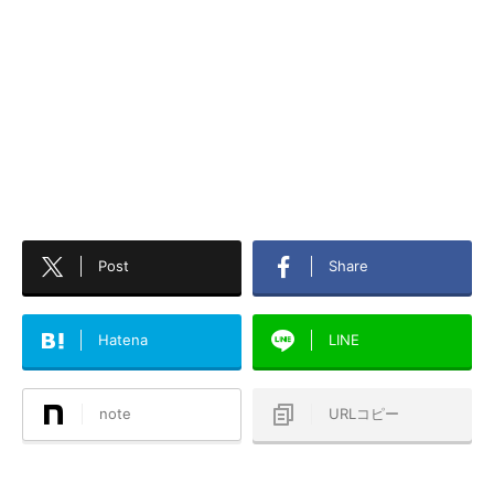
Post
Share
Hatena
LINE
note
URLコピー