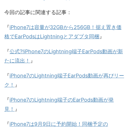
今回の記事に関連する記事：
『
iPhone7は容量が32GBから256GB！据え置き価
格でEarPodsはLightningとアダプタ同梱
』
『
公式?!iPhone7のLightning端子EarPods動画が新
たに流出！
』
『
iPhone7のLightning端子EarPods動画が再びリー
ク！
』
『
iPhone7のLightning端子のEarPods動画が発
見！
』
『
iPhone7は9月9日に予約開始！同梱予定の