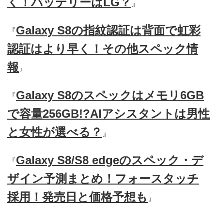
く！バッテリーはLG？
』
Galaxy S8の指紋認証は背面で虹彩
『
認証はより早く！その他スペック情
報
』
Galaxy S8のスペックはメモリ6GB
『
で容量256GB!?AIアシスタントは男性
と女性が選べる？
』
Galaxy S8/S8 edgeのスペック・デ
『
ザイン予測まとめ！フォースタッチ
採用！発売日と価格予想も
』