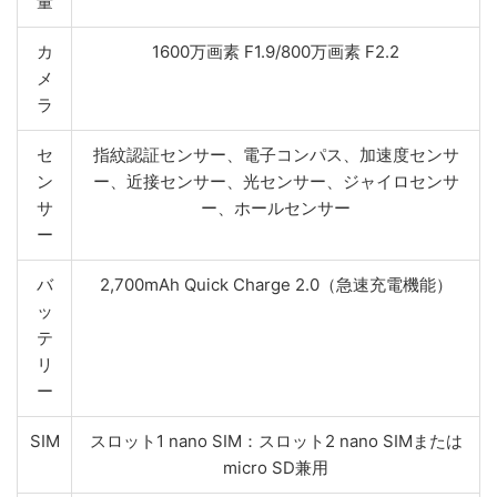
量
カ
1600万画素 F1.9/800万画素 F2.2
メ
ラ
セ
指紋認証センサー、電子コンパス、加速度センサ
ン
ー、近接センサー、光センサー、ジャイロセンサ
サ
ー、ホールセンサー
ー
バ
2,700mAh Quick Charge 2.0（急速充電機能）
ッ
テ
リ
ー
SIM
スロット1 nano SIM：スロット2 nano SIMまたは
micro SD兼用