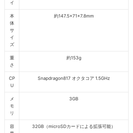
イ
本
約147.5×71×7.8mm
体
サ
イ
ズ
重
約153g
さ
CP
Snapdragon817 オクタコア 1.5GHz
U
メ
3GB
モ
リ
容
32GB（microSDカードによる拡張可能）