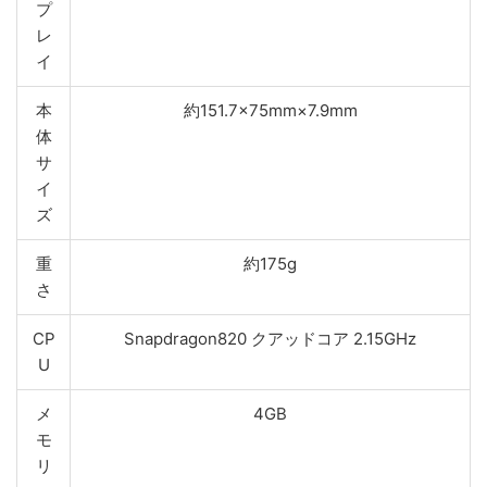
プ
レ
イ
本
約151.7×75mm×7.9mm
体
サ
イ
ズ
重
約175g
さ
CP
Snapdragon820 クアッドコア 2.15GHz
U
メ
4GB
モ
リ