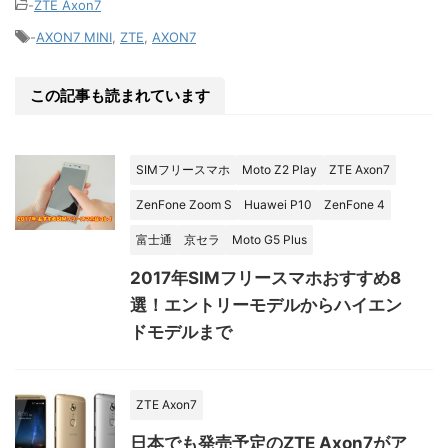
-
ZTE Axon7
-
AXON7 MINI
,
ZTE
,
AXON7
この記事も読まれています
SIMフリースマホ
Moto Z2 Play
ZTE Axon7
ZenFone Zoom S
Huawei P10
ZenFone 4
富士通
京セラ
Moto G5 Plus
2017年SIMフリースマホおすすめ8
選！エントリーモデルからハイエン
ドモデルまで
ZTE Axon7
日本でも発売予定のZTE Axon7がア