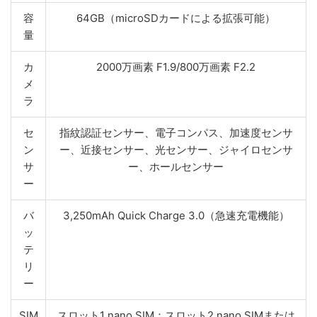
容
64GB（microSDカードによる拡張可能）
量
カ
2000万画素 F1.9/800万画素 F2.2
メ
ラ
セ
指紋認証センサー、電子コンパス、加速度センサ
ン
ー、近接センサー、光センサー、ジャイロセンサ
サ
ー、ホールセンサー
ー
バ
3,250mAh Quick Charge 3.0（急速充電機能）
ッ
テ
リ
ー
SIM
スロット1 nano SIM：スロット2 nano SIMまたは