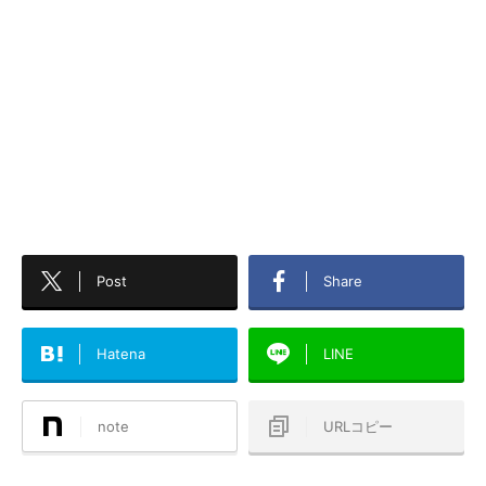
Post
Share
Hatena
LINE
note
URLコピー