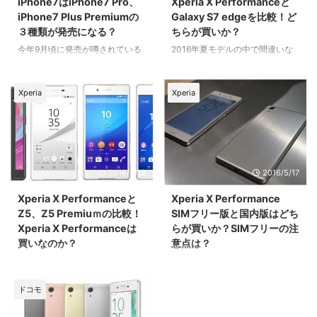
iPhone7はiPhone7 Pro、
Xperia X Performanceと
iPhone7 Plus Premiumの
Galaxy S7 edgeを比較！ど
３種類が発売になる？
ちらが買いか？
今年9月頃に発売が噂されている
2016年夏モデルの中で間違いな
iPhone7ですが、iPhone7は
くトップクラスのXperia X
iPhone7、iPhone7 Pro、
PerformanceとGalaxy S7
iPhone7 Plus Premiumの３種類
edge。 以前のドコモの言い方を
Xperia
Xperia
リリースされるのではないか、と
真似るなら、『ツートップ』です
インドのテクノロジー系ブログ
ね。 Galaxy S7 edgeは既に日本
Mobipickerが予想しています。
で発売となっており、一方で
(c)livedoor News
Xperia X Performanceは来月中
旬に発売予定なので、少し時期は
2016/5/18
2016/5/17
遅いかもしれませんが、これから
購入する方のために、両機種を比
Xperia X Performanceと
Xperia X Performance
較してみました。
Z5、Z5 Premiuｍの比較！
SIMフリー版と国内版はどち
Xperia X Performanceは
らが買いか？SIMフリーの注
買いなのか？
意点は？
2016年夏モデルの中で一番注目
2016年夏モデルとして登場する
を集めているXperia X
Xperia X Performance。 国内で
Performanceですが、前機種の
は、ドコモ、au、ソフトバンク
ドコモ
Xperia Z5、Xperia Z5 Premium
の３キャリアが発売することが発