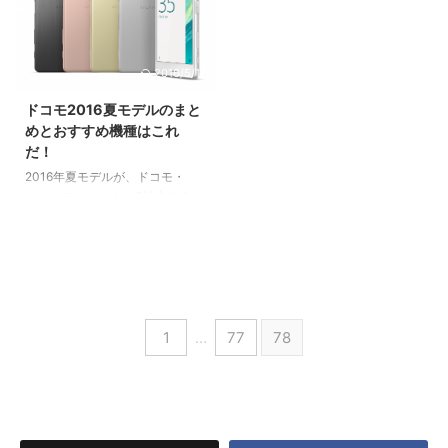
との違いはなんでしょうか。 ３
表されました。 その一方で最近
機種のスペックをまとめてみまし
注目を集めているのがSIMフリ
た。
ー。 Xperia X Performanceはグ
ローバルのSIMフリーと国内版の
2016/5/17
どちらが買いでしょうか。 ま
た、Xperia X Performance SIM
ドコモ2016夏モデルのまと
フリーを購入する際の注意点はな
めとおすすめ機種はこれ
んでしょうか。
だ！
2016年夏モデルが、ドコモ・
au・ソフトバンクの3社出そろい
ましたので、この夏おすすめのス
マホを各キャリアごとにまとめて
行きたいと思います。 まずは、
ドコモから。 ドコモでは、2016
年夏モデルとしてAndroid5機種
が発表になりました。 それで
1
…
77
78
は、詳しく見ていきましょう！