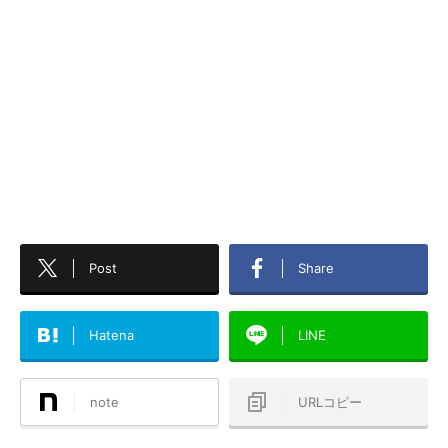
Post
Share
Hatena
LINE
note
URLコピー