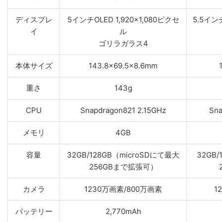
ディスプレ
5インチOLED 1,920×1,080ピクセ
5.5インチ
イ
ル
ゴリラガラス4
本体サイズ
143.8×69.5×8.6mm
重さ
143g
CPU
Snapdragon821 2.15GHz
Sna
メモリ
4GB
容量
32GB/128GB（microSDにて最大
32GB
256GBまで拡張可）
カメラ
1230万画素/800万画素
1
バッテリー
2,770mAh