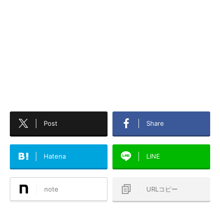
Post
Share
Hatena
LINE
note
URLコピー