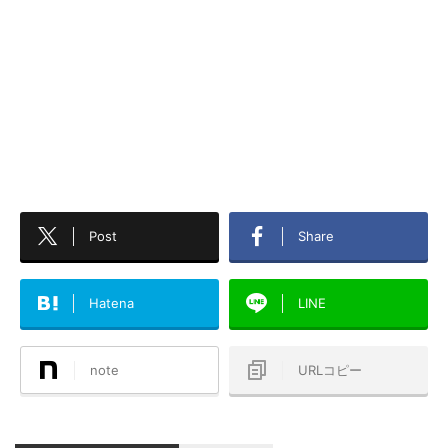
Post
Share
Hatena
LINE
note
URLコピー